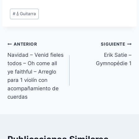
Etiquetas
#
🎸Guitarra
de
la
entrada:
Navegación
ANTERIOR
SIGUIENTE
Navidad – Venid fieles
Erik Satie –
de
todos – Oh come all
Gymnopédie 1
entradas
ye faithful – Arreglo
para 1 violín con
acompañamiento de
cuerdas