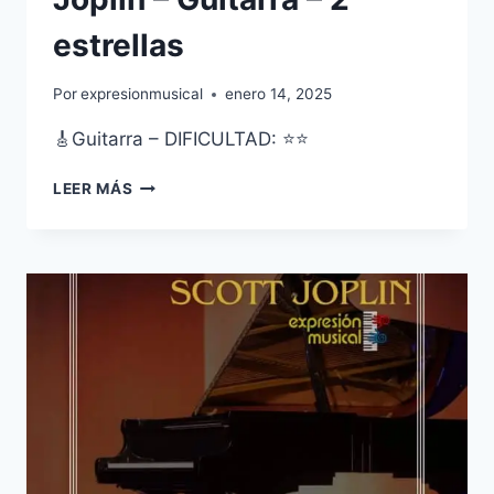
estrellas
Por
expresionmusical
enero 14, 2025
🎸Guitarra – DIFICULTAD: ⭐⭐
THE
LEER MÁS
ENTERTAINER
–
SCOTT
JOPLIN
–
GUITARRA
–
2
ESTRELLAS