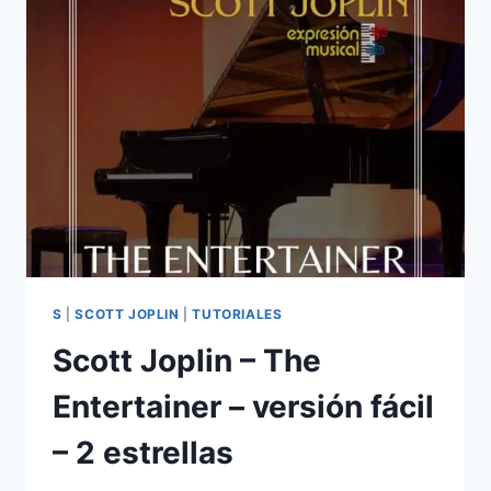
–
VERSIÓN
DÍFICIL
–
5
ESTRELLAS
S
|
SCOTT JOPLIN
|
TUTORIALES
Scott Joplin – The
Entertainer – versión fácil
– 2 estrellas