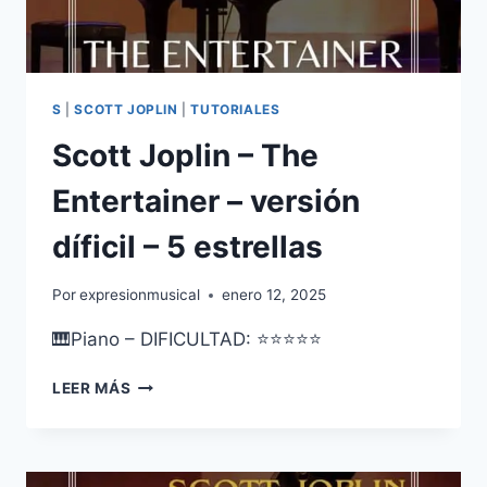
S
|
SCOTT JOPLIN
|
TUTORIALES
Scott Joplin – The
Entertainer – versión
díficil – 5 estrellas
Por
expresionmusical
enero 12, 2025
🎹Piano – DIFICULTAD: ⭐⭐⭐⭐⭐
SCOTT
LEER MÁS
JOPLIN
–
THE
ENTERTAINER