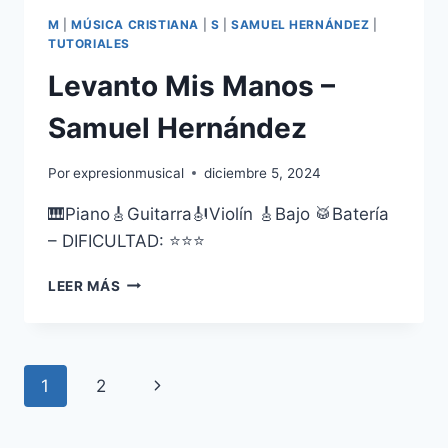
M
|
MÚSICA CRISTIANA
|
S
|
SAMUEL HERNÁNDEZ
|
TUTORIALES
Levanto Mis Manos –
Samuel Hernández
Por
expresionmusical
diciembre 5, 2024
🎹Piano🎸Guitarra🎻Violín 🎸Bajo 🥁Batería
– DIFICULTAD: ⭐⭐⭐
LEVANTO
LEER MÁS
MIS
MANOS
–
SAMUEL
Navegación
Siguiente
1
2
HERNÁNDEZ
de
página