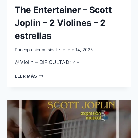
The Entertainer – Scott
Joplin – 2 Violines – 2
estrellas
Por
expresionmusical
enero 14, 2025
🎻Violín – DIFICULTAD: ⭐⭐
THE
LEER MÁS
ENTERTAINER
–
SCOTT
JOPLIN
–
2
VIOLINES
–
2