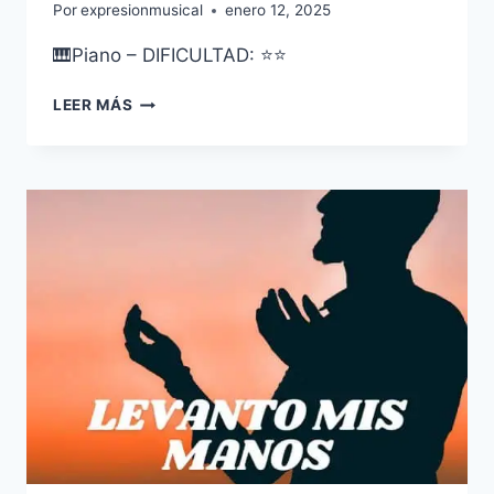
Por
expresionmusical
enero 12, 2025
🎹Piano – DIFICULTAD: ⭐⭐
SCOTT
LEER MÁS
JOPLIN
–
THE
ENTERTAINER
–
VERSIÓN
FÁCIL
–
2
ESTRELLAS