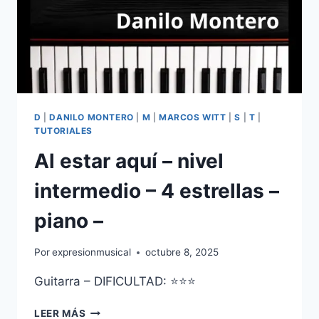
D
|
DANILO MONTERO
|
M
|
MARCOS WITT
|
S
|
T
|
TUTORIALES
Al estar aquí – nivel
intermedio – 4 estrellas –
piano –
Por
expresionmusical
octubre 8, 2025
Guitarra – DIFICULTAD: ⭐⭐⭐
AL
LEER MÁS