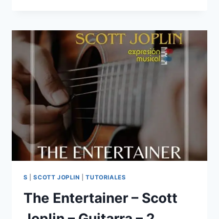
ENTERTAINER
–
SCOTT
JOPLIN
–
2
GUITARRAS
–
5
ESTRELLAS
S
|
SCOTT JOPLIN
|
TUTORIALES
The Entertainer – Scott
Joplin – Guitarra – 2