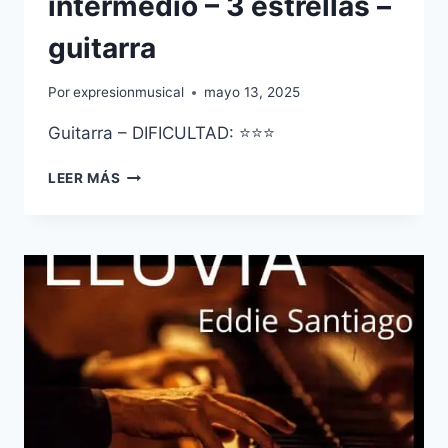
intermedio – 3 estrellas –
guitarra
Por
expresionmusical
mayo 13, 2025
Guitarra – DIFICULTAD: ⭐⭐⭐
SOUND
LEER MÁS
OF
SILENCE
–
NIVEL
INTERMEDIO
–
3
ESTRELLAS
–
GUITARRA