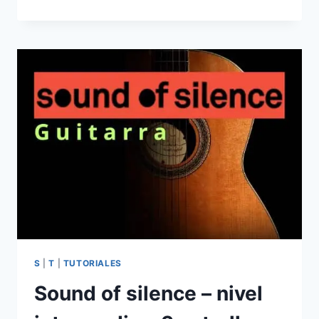
ESTAR
AQUÍ
–
NIVEL
INTERMEDIO
–
4
ESTRELLAS
–
PIANO
–
S
|
T
|
TUTORIALES
Sound of silence – nivel