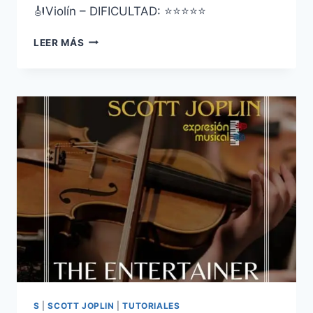
🎻Violín – DIFICULTAD: ⭐⭐⭐⭐⭐
THE
LEER MÁS
ENTERTAINER
–
SCOTT
JOPLIN
–
2
VIOLINES
–
5
ESTRELLAS
S
|
SCOTT JOPLIN
|
TUTORIALES