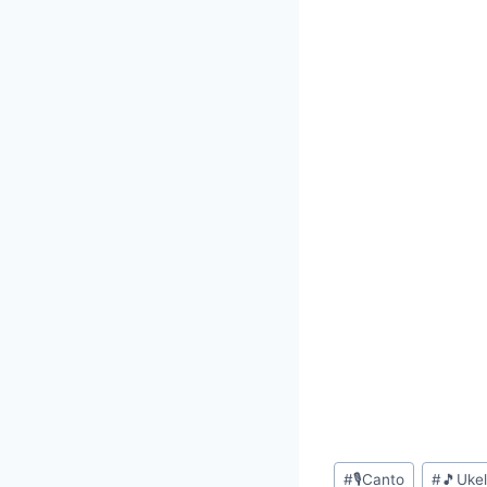
Etiquetas
#
🎙Canto
#
🎵Ukel