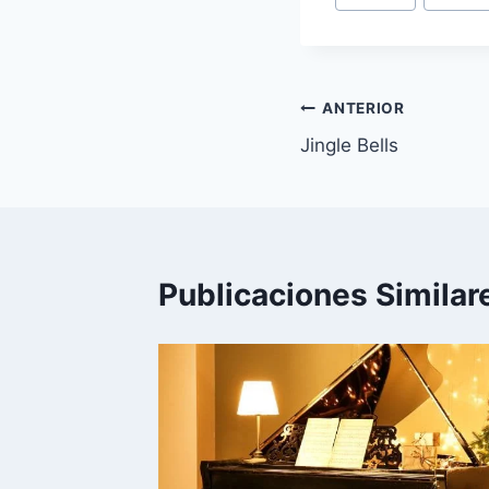
de
la
entrada:
Navegación
ANTERIOR
Jingle Bells
de
entradas
Publicaciones Similar