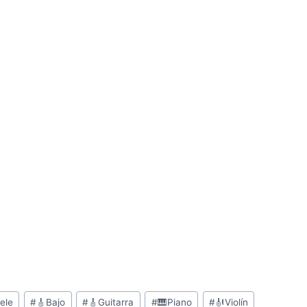
ele
#
🎸Bajo
#
🎸Guitarra
#
🎹Piano
#
🎻Violín