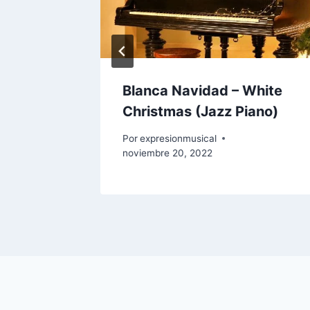
el
Blanca Navidad – White
llas –
Christmas (Jazz Piano)
 8, 2025
Por
expresionmusical
noviembre 20, 2022