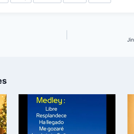
Jin
es