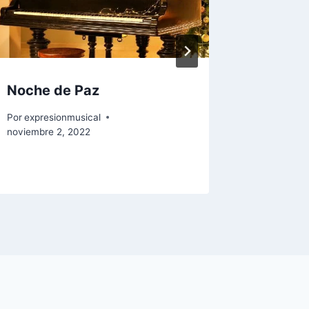
Noche de Paz
Let it 
Let it 
Por
expresionmusical
noviembre 2, 2022
Por
expres
noviembre 