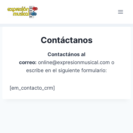
Saltar
al
contenido
Contáctanos
Contactános al
correo:
online@expresionmusical.com o
escribe en el siguiente formulario:
[em_contacto_crm]