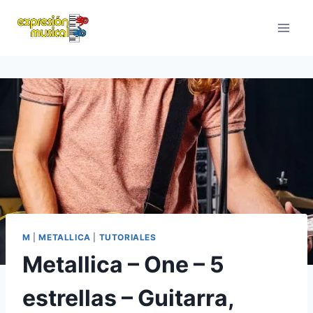
Saltar
al
contenido
M
|
METALLICA
|
TUTORIALES
Metallica – One – 5
estrellas – Guitarra,