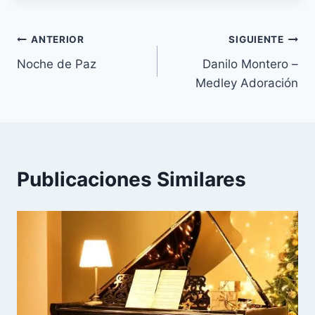
la
entrada:
Navegación
ANTERIOR
SIGUIENTE
Noche de Paz
Danilo Montero –
de
Medley Adoración
entradas
Publicaciones Similares