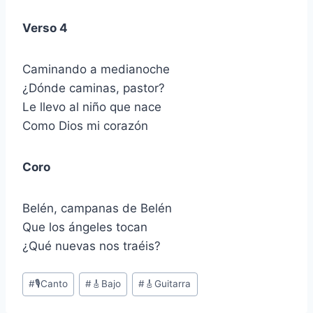
Verso 4
Caminando a medianoche
¿Dónde caminas, pastor?
Le llevo al niño que nace
Como Dios mi corazón
Coro
Belén, campanas de Belén
Que los ángeles tocan
¿Qué nuevas nos traéis?
Etiquetas
#
🎙Canto
#
🎸Bajo
#
🎸Guitarra
de