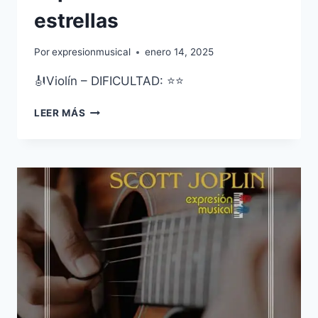
estrellas
Por
expresionmusical
enero 14, 2025
🎻Violín – DIFICULTAD: ⭐⭐
THE
LEER MÁS
ENTERTAINER
–
SCOTT
JOPLIN
–
2
VIOLINES
–
2
ESTRELLAS