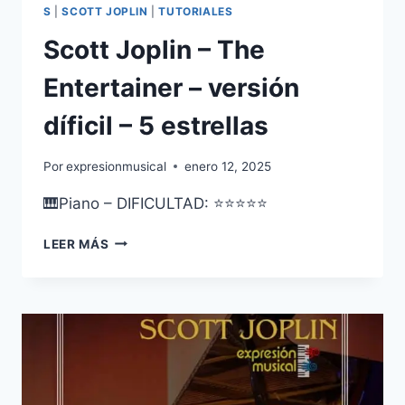
S
|
SCOTT JOPLIN
|
TUTORIALES
Scott Joplin – The
Entertainer – versión
díficil – 5 estrellas
Por
expresionmusical
enero 12, 2025
🎹Piano – DIFICULTAD: ⭐⭐⭐⭐⭐
SCOTT
LEER MÁS
JOPLIN
–
THE
ENTERTAINER
–
VERSIÓN
DÍFICIL
–