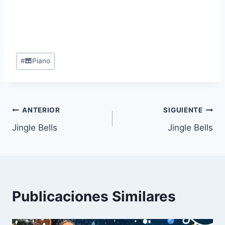
Etiquetas
#
🎹Piano
de
la
entrada:
Navegación
ANTERIOR
SIGUIENTE
Jingle Bells
Jingle Bells
de
entradas
Publicaciones Similares