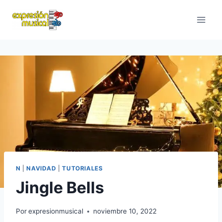
Saltar
al
contenido
N
|
NAVIDAD
|
TUTORIALES
Jingle Bells
Por
expresionmusical
noviembre 10, 2022