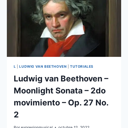
MOVIMIENTO
–
OP.
27
NO.
2
L
|
LUDWIG VAN BEETHOVEN
|
TUTORIALES
Ludwig van Beethoven –
Moonlight Sonata – 2do
movimiento – Op. 27 No.
2
Por
expresionmusical
octubre 12, 2022