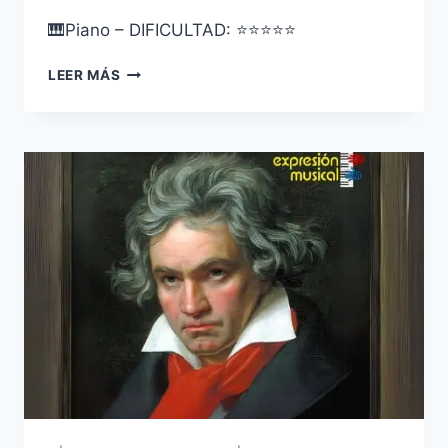
🎹Piano – DIFICULTAD: ⭐⭐⭐⭐⭐
LUDWIG
LEER MÁS
VAN
BEETHOVEN
–
PARA
ELISA
(FÜR
ELISE)