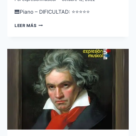
🎹Piano – DIFICULTAD: ⭐⭐⭐⭐⭐
LUDWIG
LEER MÁS
VAN
BEETHOVEN
–
MOONLIGHT
SONATA
–
2DO
MOVIMIENTO
–
OP.
27
NO.
2