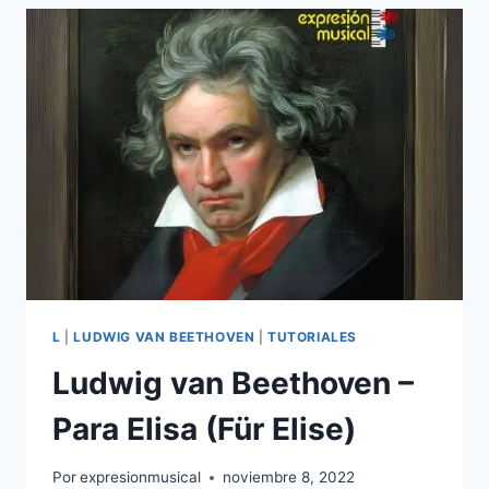
NIVEL
INTERMEDIO
–
4
ESTRELLAS
–
L
|
LUDWIG VAN BEETHOVEN
|
TUTORIALES
Ludwig van Beethoven –
Para Elisa (Für Elise)
Por
expresionmusical
noviembre 8, 2022