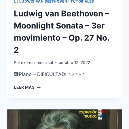
L
|
LUDWIG VAN BEETHOVEN
|
TUTORIALES
Ludwig van Beethoven –
Moonlight Sonata – 3er
movimiento – Op. 27 No.
2
Por
expresionmusical
octubre 12, 2022
🎹Piano – DIFICULTAD: ⭐⭐⭐⭐⭐
LUDWIG
LEER MÁS
VAN
BEETHOVEN
–
MOONLIGHT
SONATA
–
3ER