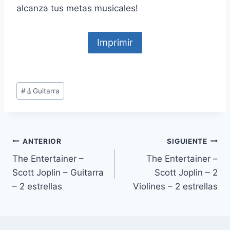
alcanza tus metas musicales!
Imprimir
Etiquetas
#
🎸Guitarra
de
la
entrada:
Navegación
ANTERIOR
SIGUIENTE
The Entertainer –
The Entertainer –
de
Scott Joplin – Guitarra
Scott Joplin – 2
entradas
– 2 estrellas
Violines – 2 estrellas