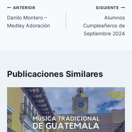
Navegación
ANTERIOR
SIGUIENTE
Danilo Montero –
Alumnos
de
Medley Adoración
Cumpleañeros de
entradas
Septiembre 2024
Publicaciones Similares