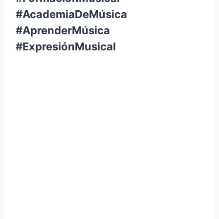
#AcademiaDeMúsica
#AprenderMúsica
#ExpresiónMusical