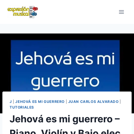
Saltar
al
contenido
J
|
JEHOVÁ ES MI GUERRERO
|
JUAN CARLOS ALVARADO
|
TUTORIALES
Jehová es mi guerrero –
Piano, Violín y Bajo elec.