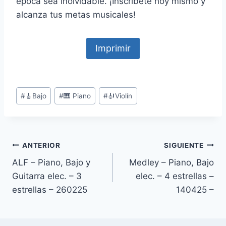
época sea inolvidable. ¡Inscríbete hoy mismo y
alcanza tus metas musicales!
Imprimir
Etiquetas
#
🎸Bajo
#
🎹 Piano
#
🎻Violín
de
la
entrada:
Navegación
ANTERIOR
SIGUIENTE
ALF – Piano, Bajo y
Medley – Piano, Bajo
de
Guitarra elec. – 3
elec. – 4 estrellas –
entradas
estrellas – 260225
140425 –