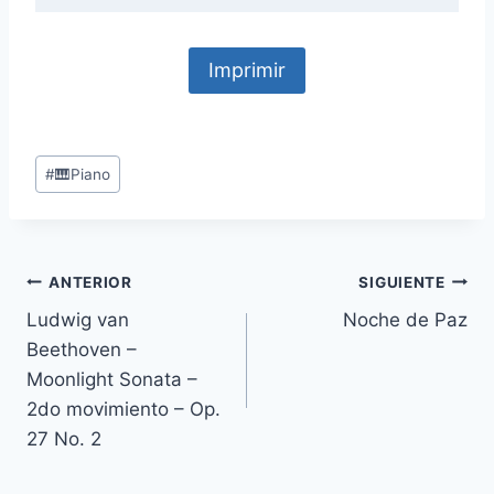
Imprimir
Etiquetas
#
🎹Piano
de
la
entrada:
Navegación
ANTERIOR
SIGUIENTE
Ludwig van
Noche de Paz
de
Beethoven –
entradas
Moonlight Sonata –
2do movimiento – Op.
27 No. 2