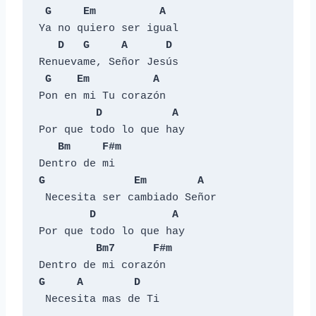
G
Em
A
Ya no quiero ser igual

D
G
A
D
Renuevame, Señor Jesús

G
Em
A
Pon en mi Tu corazón

D
A
Por que todo lo que hay

Bm
F#m
G
Em
A
 Necesita ser cambiado Señor

D
A
Por que todo lo que hay

Bm7
F#m
G
A
D
 Necesita mas de Ti