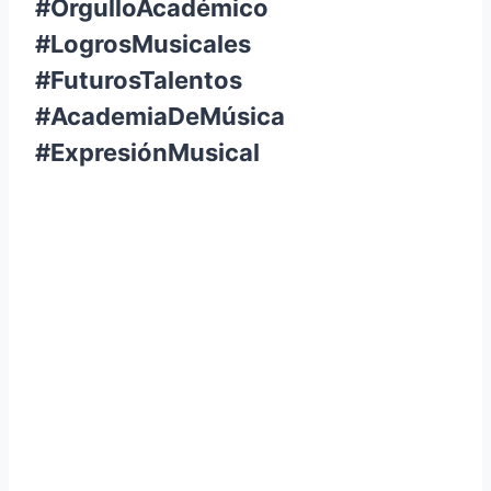
#OrgulloAcadémico
#LogrosMusicales
#FuturosTalentos
#AcademiaDeMúsica
#ExpresiónMusical