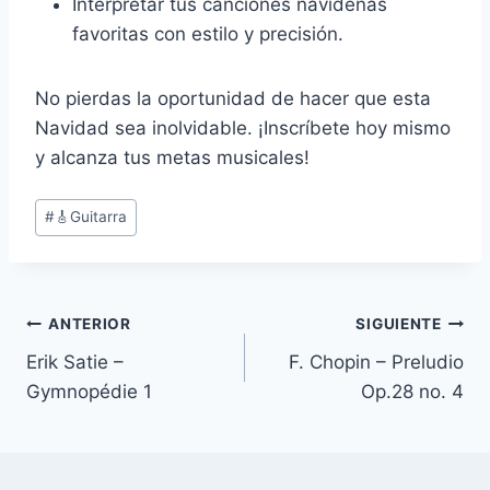
Interpretar tus canciones navideñas
favoritas con estilo y precisión.
No pierdas la oportunidad de hacer que esta
Navidad sea inolvidable. ¡Inscríbete hoy mismo
y alcanza tus metas musicales!
Etiquetas
#
🎸Guitarra
de
la
entrada:
Navegación
ANTERIOR
SIGUIENTE
Erik Satie –
F. Chopin – Preludio
de
Gymnopédie 1
Op.28 no. 4
entradas