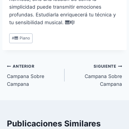
simplicidad puede transmitir emociones
profundas. Estudiarla enriquecerá tu técnica y
tu sensibilidad musical. 🎹🎼
Etiquetas
#
🎹 Piano
de
la
entrada:
Navegación
ANTERIOR
SIGUIENTE
Campana Sobre
Campana Sobre
de
Campana
Campana
entradas
Publicaciones Similares