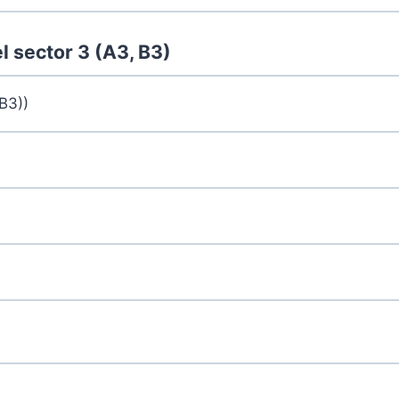
el sector 3 (A3, B3)
(B3))