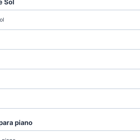
e Sol
ol
para piano