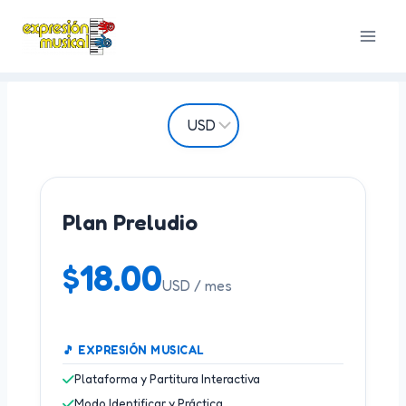
Saltar
al
contenido
Plan Preludio
$
18.00
USD / mes
🎵 EXPRESIÓN MUSICAL
Plataforma y Partitura Interactiva
Modo Identificar y Práctica