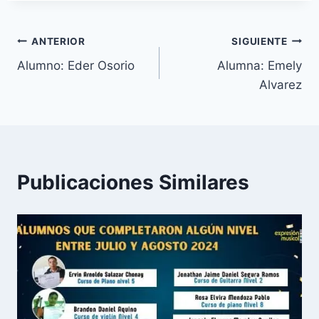
Navegación
ANTERIOR
SIGUIENTE
Alumno: Eder Osorio
Alumna: Emely
de
Alvarez
entradas
Publicaciones Similares