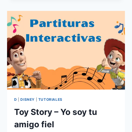
TODOS
(WE WISH YOU A MERRY CHRISTMAS)
D
|
DISNEY
|
TUTORIALES
Toy Story – Yo soy tu
amigo fiel