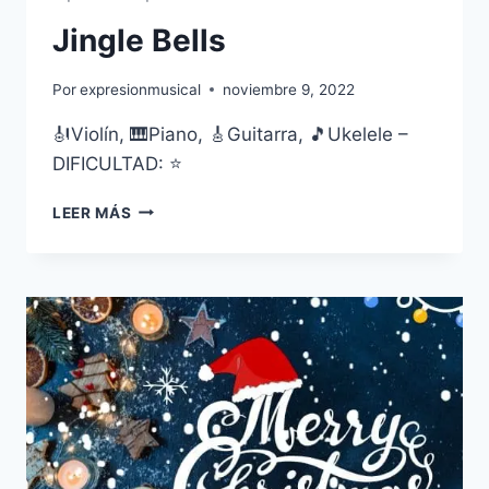
Jingle Bells
Por
expresionmusical
noviembre 9, 2022
🎻Violín, 🎹Piano, 🎸Guitarra, 🎵Ukelele –
DIFICULTAD: ⭐
JINGLE
LEER MÁS
BELLS