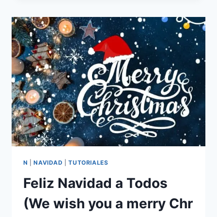
–
OH
COME
ALL
YE
FAITHFUL
N
|
NAVIDAD
|
TUTORIALES
Feliz Navidad a Todos
(We wish you a merry Chr