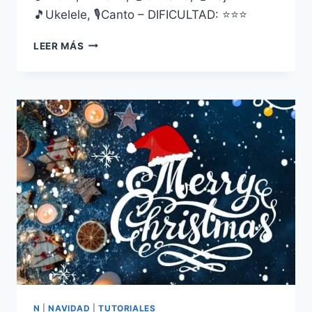
🎵Ukelele, 🎙Canto – DIFICULTAD: ⭐⭐⭐
JINGLE
LEER MÁS
BELLS
N
|
NAVIDAD
|
TUTORIALES