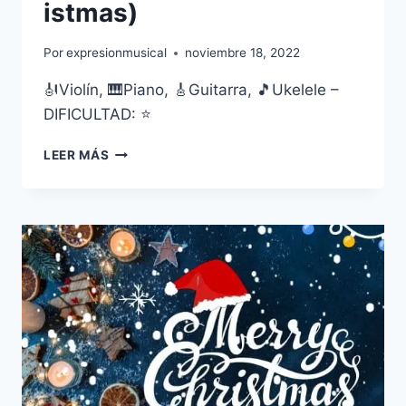
istmas)
Por
expresionmusical
noviembre 18, 2022
🎻Violín, 🎹Piano, 🎸Guitarra, 🎵Ukelele –
DIFICULTAD: ⭐
FELIZ
LEER MÁS
NAVIDAD
A
TODOS
(WE WISH YOU A MERRY CHRISTMAS)