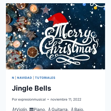
2
VIOLINES,
PIANO,
GUITARRA
Y
UKELELE
N
|
NAVIDAD
|
TUTORIALES
Jingle Bells
Por
expresionmusical
noviembre 11, 2022
🎻Violín, 🎹Piano, 🎸Guitarra, 🎸Bajo.