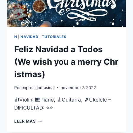
N
|
NAVIDAD
|
TUTORIALES
Feliz Navidad a Todos
(We wish you a merry Chr
istmas)
Por
expresionmusical
noviembre 7, 2022
🎻Violín, 🎹Piano, 🎸Guitarra, 🎵Ukelele –
DIFICULTAD: ⭐⭐
FELIZ
LEER MÁS
NAVIDAD
A