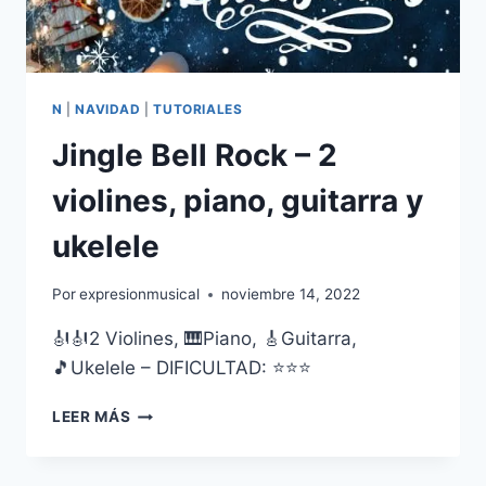
N
|
NAVIDAD
|
TUTORIALES
Jingle Bell Rock – 2
violines, piano, guitarra y
ukelele
Por
expresionmusical
noviembre 14, 2022
🎻🎻2 Violines, 🎹Piano, 🎸Guitarra,
🎵Ukelele – DIFICULTAD: ⭐⭐⭐
JINGLE
LEER MÁS
BELL
ROCK
–