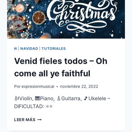
N
|
NAVIDAD
|
TUTORIALES
Venid fieles todos – Oh
come all ye faithful
Por
expresionmusical
noviembre 22, 2022
🎻Violín, 🎹Piano, 🎸Guitarra, 🎵Ukelele –
DIFICULTAD: ⭐⭐
VENID
LEER MÁS
FIELES
TODOS