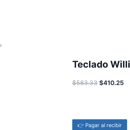
o
Teclado Will
$
583.33
$
410.25
👉 Pagar al recibir