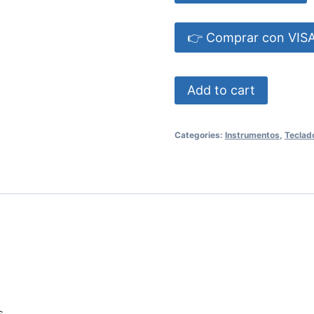
👉 Comprar con VI
Teclado
Add to cart
Williams
Legato
Categories:
Instrumentos
,
Teclad
quantity
s.