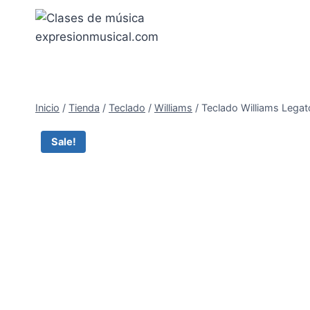
Saltar
al
contenido
Inicio
/
Tienda
/
Teclado
/
Williams
/
Teclado Williams Legat
Sale!