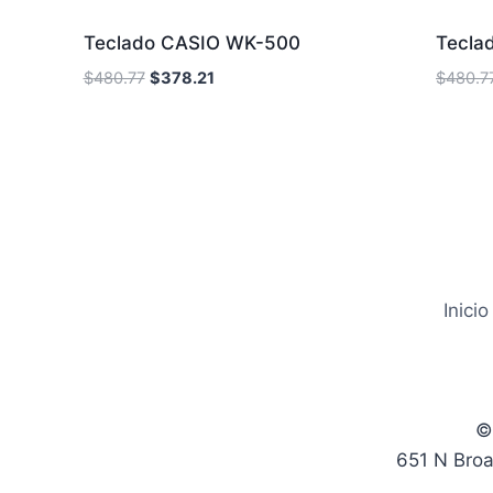
Sale!
Teclado CASIO WK-500
Tecla
$
480.77
$
378.21
$
480.7
Inicio
©
651 N Broa