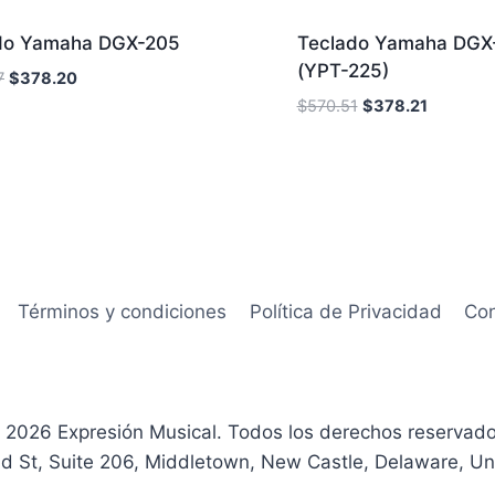
Sale!
do Yamaha DGX-205
Teclado Yamaha DGX
(YPT-225)
7
$
378.20
$
570.51
$
378.21
Términos y condiciones
Política de Privacidad
Con
 2026 Expresión Musical. Todos los derechos reservado
d St, Suite 206, Middletown, New Castle, Delaware, Un