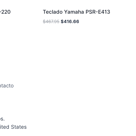
Sale!
Sale!
-220
Teclado Yamaha PSR-E413
$
467.95
$
416.66
tacto
s.
ited States