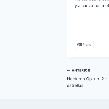
y alcanza tus me
Etiquetas
#
🎹Piano
de
la
entrada:
Navegación
ANTERIOR
Nocturno Op. no. 2 – 
de
estrellas
entradas