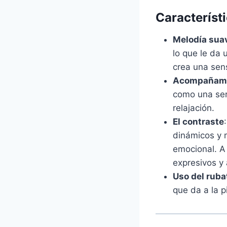
Característi
Melodía suav
lo que le da 
crea una sens
Acompañami
como una seri
relajación.
El contraste
dinámicos y 
emocional. A
expresivos y
Uso del ruba
que da a la p