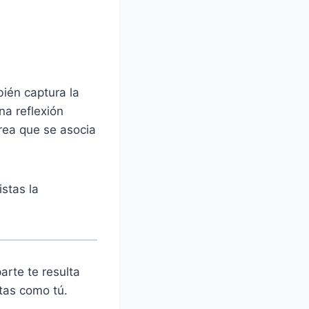
bién captura la
na reflexión
rea que se asocia
stas la
rte te resulta
stas como tú.