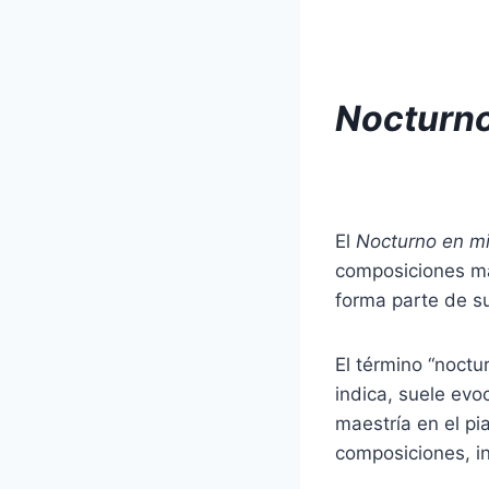
Nocturno
El
Nocturno en mi
composiciones má
forma parte de su
El término “noctu
indica, suele evo
maestría en el pi
composiciones, i