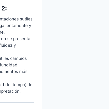
 2:
ntaciones sutiles,
ega lentamente y
re.
rda se presenta
luidez y
utiles cambios
ofundidad
 momentos más
dad del tempo), lo
rpretación.