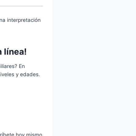
na interpretación
 línea!
iliares? En
niveles y edades.
críbete hoy mismo