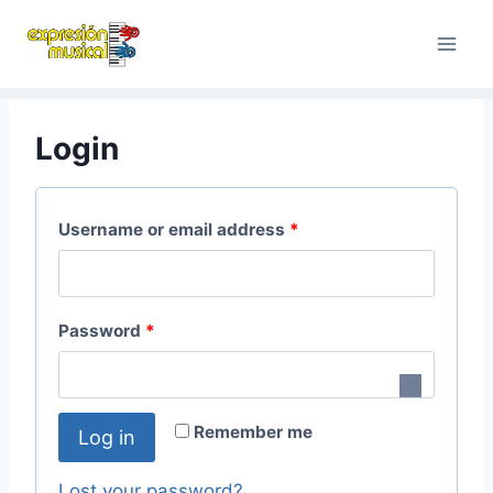
Saltar
al
contenido
Login
Username or email address
*
Password
*
Remember me
Log in
Lost your password?