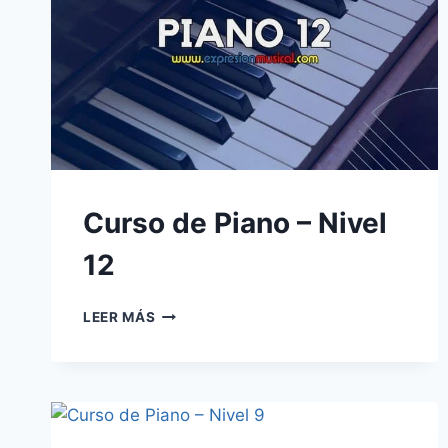
Curso de Piano – Nivel
12
CURSO
LEER MÁS
DE
PIANO
–
NIVEL
12