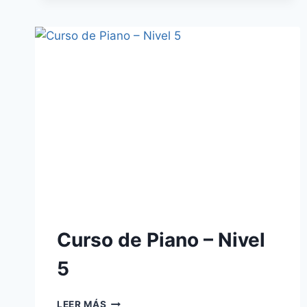
–
NIVEL
7B
–
CLÁSICO
Curso de Piano – Nivel
5
CURSO
LEER MÁS