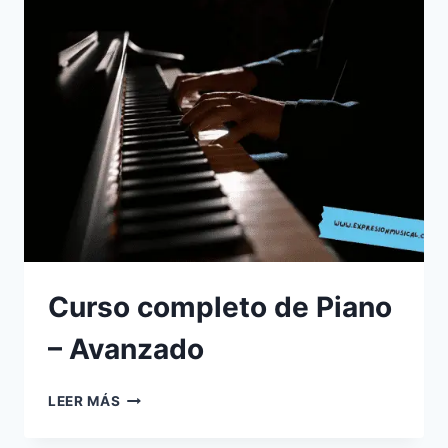
DE
DUDAS
EN
VIVO:
DE
LUNES
A
VIERNES
Curso completo de Piano
– Avanzado
CURSO
LEER MÁS
COMPLETO
DE