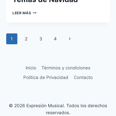
TEMAS
LEER MÁS
DE
NAVIDAD
Navegación
Siguiente
1
2
3
4
de
página
página
Inicio
Términos y condiciones
Política de Privacidad
Contacto
© 2026 Expresión Musical. Todos los derechos
reservados.