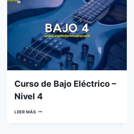
DUDAS
EN
VIVO:
DE
LUNES
A
VIERNES
Curso de Bajo Eléctrico –
Nivel 4
CURSO
LEER MÁS
DE
BAJO
ELÉCTRICO