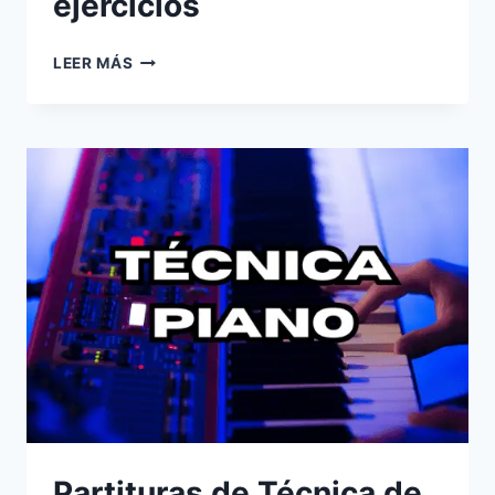
ejercicios
JAZZ
LEER MÁS
HANON
–
PIANO-
50
EJERCICIOS
Partituras de Técnica de