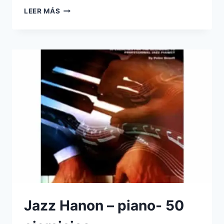
REUNIÓN
LEER MÁS
POR
ZOOM
PARA
SOLUCIÓN
DE
DUDAS
EN
VIVO:
DE
LUNES
A
VIERNES
Jazz Hanon – piano- 50