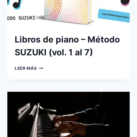
Libros de piano – Método
SUZUKI (vol. 1 al 7)
LIBROS
LEER MÁS
DE
PIANO
–
MÉTODO
SUZUKI
(VOL.
1
AL
7)