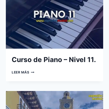
Curso de Piano – Nivel 11.
CURSO
LEER MÁS
DE
PIANO
–
NIVEL
11.