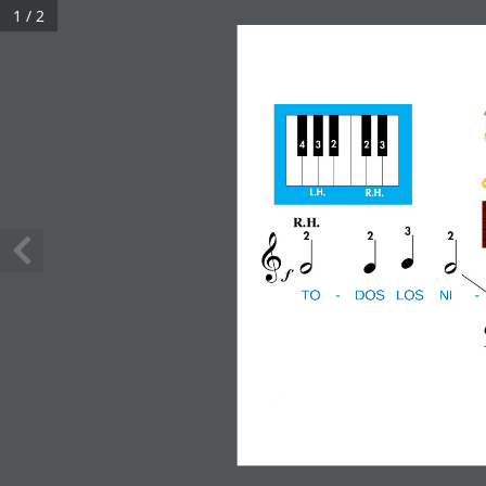
Saltar
1 / 2
al
contenido