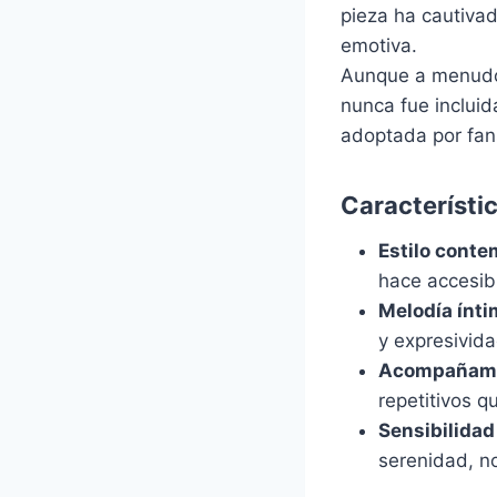
pieza ha cautiva
emotiva.
Aunque a menudo
nunca fue incluid
adoptada por fans
Característi
Estilo cont
hace accesibl
Melodía ínt
y expresivida
Acompañami
repetitivos q
Sensibilidad
serenidad, no