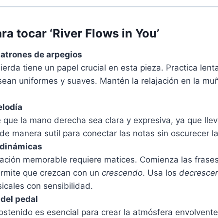
a tocar ‘River Flows in You’
patrones de arpegios
erda tiene un papel crucial en esta pieza. Practica len
sean uniformes y suaves. Mantén la relajación en la mu
elodía
que la mano derecha sea clara y expresiva, ya que lleva
de manera sutil para conectar las notas sin oscurecer l
 dinámicas
tación memorable requiere matices. Comienza las frase
ermite que crezcan con un
crescendo
. Usa los
decresce
icales con sensibilidad.
 del pedal
ostenido es esencial para crear la atmósfera envolvente