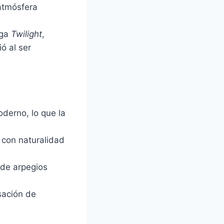
 atmósfera
aga
Twilight
,
ó al ser
derno, lo que la
 con naturalidad
 de arpegios
sación de