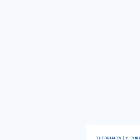
TUTORIALES
|
Y
|
YI