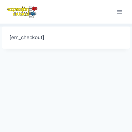
Saltar
al
contenido
[em_checkout]