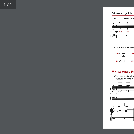
Saltar
1 / 1
al
contenido