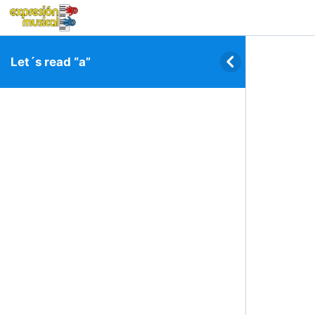
Let´s read “a”