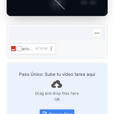
00:00
Cámara Inactiva
Presiona el botón central para iniciar la
cámara.
actualizacion_tarea_.webp
87.16 KB
Paso Único: Sube tu video tarea aquí
Drag and drop files here
OR