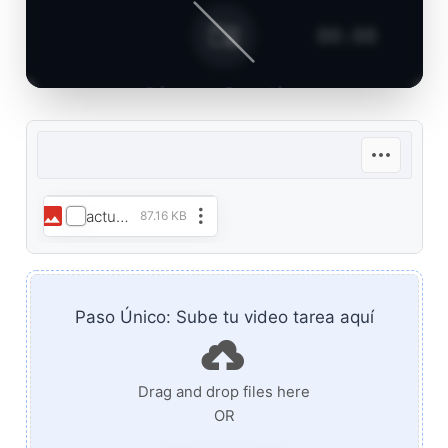
00:00
Cámara Inactiva
Presiona el botón central para iniciar la
cámara.
actualizacion_tarea_.webp
87.16 KB
Paso Único: Sube tu video tarea aquí
Drag and drop files here
OR